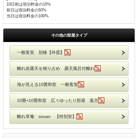
10日前は宿泊料金の10%
前日は宿泊料金の50%
当日は宿泊料金の100%
その他の部屋タイプ
一般客室 別棟【吟霞】
離れ岩露天を独り占め 露天風呂付離れ
海が見える10畳和室 一般客室
10畳+10畳和室 広々ゆったり部屋 葉月
離れ草庵 souan 【特別室】