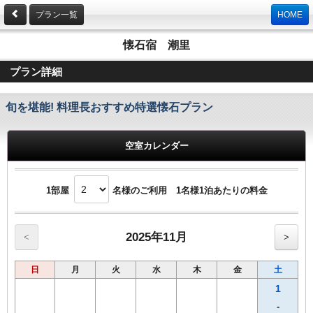
プラン一覧
HOME
懐石宿 潮里
プラン詳細
旬を堪能! 料理長おすすめ特選懐石プラン
空室カレンダー
1部屋
名様のご利用 1名様1泊あたりの料金
2025年11月
<
>
日
月
火
水
木
金
土
1
-