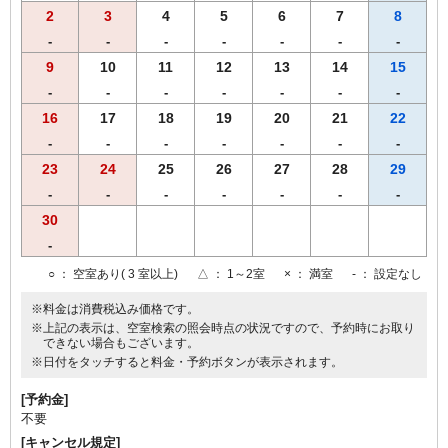
2
3
4
5
6
7
8
-
-
-
-
-
-
-
9
10
11
12
13
14
15
-
-
-
-
-
-
-
16
17
18
19
20
21
22
-
-
-
-
-
-
-
23
24
25
26
27
28
29
-
-
-
-
-
-
-
30
-
○
： 空室あり( 3 室以上)
△
： 1～2室
×
： 満室
-
： 設定なし
※料金は消費税込み価格です。
※上記の表示は、空室検索の照会時点の状況ですので、予約時にお取り
できない場合もございます。
※日付をタッチすると料金・予約ボタンが表示されます。
[予約金]
不要
[キャンセル規定]