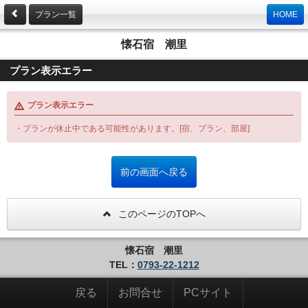
プラン一覧
HOME
懐石宿 潮里
プラン表示エラー
プラン表示エラー
・プランが休止中である可能性があります。[宿、プラン、部屋]
このページのTOPへ
懐石宿 潮里
TEL：
0793-22-1212
戻る
お問合せ
PCサイト