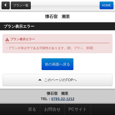
プラン一覧
HOME
懐石宿 潮里
プラン表示エラー
プラン表示エラー
・プランが休止中である可能性があります。[宿、プラン、部屋]
このページのTOPへ
懐石宿 潮里
TEL：
0793-22-1212
戻る
お問合せ
PCサイト