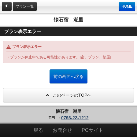
プラン一覧
HOME
懐石宿 潮里
プラン表示エラー
プラン表示エラー
・プランが休止中である可能性があります。[宿、プラン、部屋]
このページのTOPへ
懐石宿 潮里
TEL：
0793-22-1212
戻る
お問合せ
PCサイト