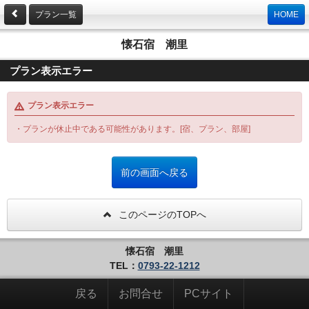
プラン一覧
HOME
懐石宿 潮里
プラン表示エラー
プラン表示エラー
・プランが休止中である可能性があります。[宿、プラン、部屋]
このページのTOPへ
懐石宿 潮里
TEL：
0793-22-1212
戻る
お問合せ
PCサイト